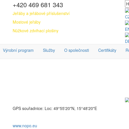
+420 469 681 343
Jeřáby a jeřábové příslušenství
C
Mostové jeřáby
E
Nůžkové zdvihací plošiny
D
Výrobní program
Služby
O společnosti
Certifikáty
R
GPS souřadnice: Loc: 49°55'20"N, 15°48'20"E
www.nopo.eu