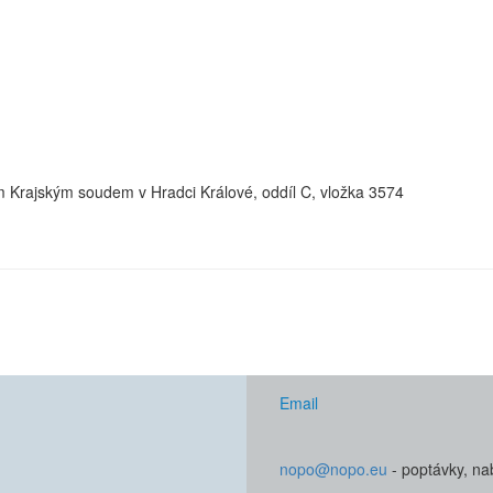
m Krajským soudem v Hradci Králové, oddíl C, vložka 3574
Email
nopo@nopo.eu
- poptávky, na