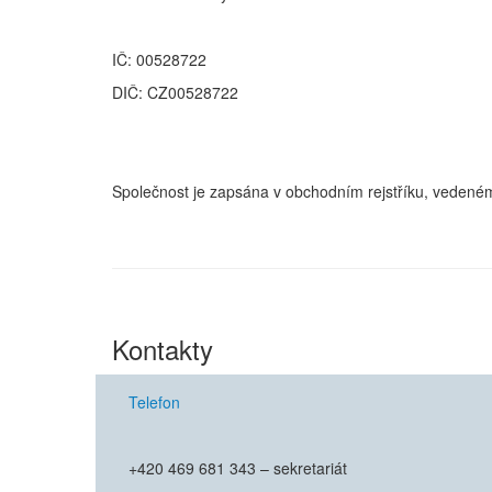
IČ: 00528722
DIČ: CZ00528722
Společnost je zapsána v obchodním rejstříku, vedené
Kontakty
Telefon
+420 469 681 343 – sekretariát