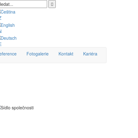
Z
N
E
eference
Fotogalerie
Kontakt
Kariéra