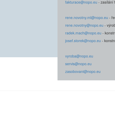
fakturace@nopo.eu
- zasílání 
rene.novotny.ml@nopo.eu
- ře
rene.novotny@nopo.eu
- výrob
radek.mach@nopo.eu
- konstr
josef.storek@nopo.eu
- konstr
vyroba@nopo.eu
servis@nopo.eu
zasobovani@nopo.eu