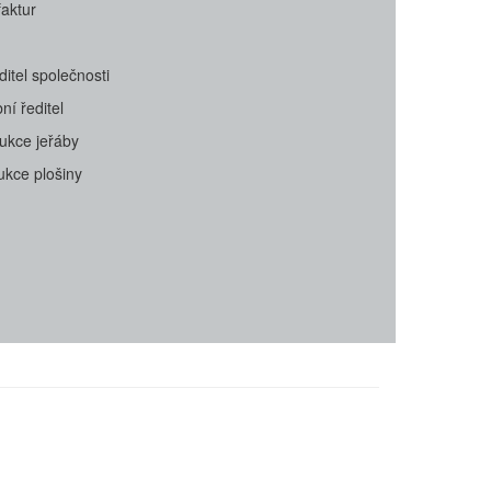
faktur
ditel společnosti
ní ředitel
ukce jeřáby
ukce plošiny