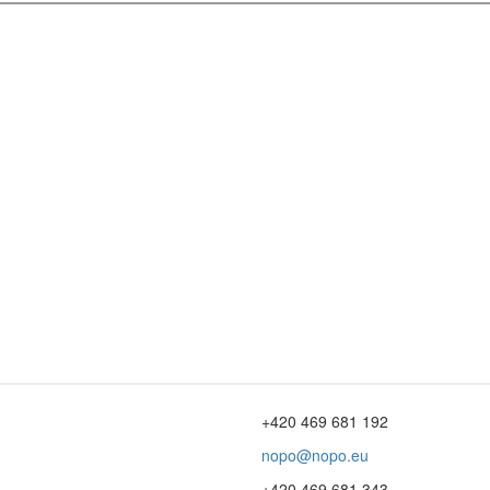
+420 469 681 192
nopo@nopo.eu
+420 469 681 343