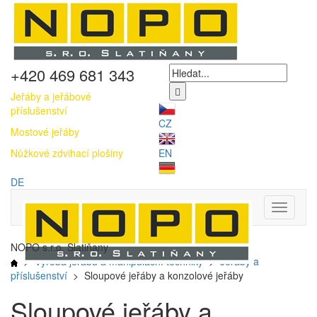
+420 469 681 343
Jeřáby a jeřábové
příslušenství
CZ
Mostové jeřáby
EN
Nůžkové zdvihací plošiny
DE
Toggle
navigati
NOPO s.r.o. Slatiňany
>
Výroba jeřábů a manipulační techniky
>
Jeřáby a
příslušenství
> Sloupové jeřáby a konzolové jeřáby
Sloupové jeřáby a