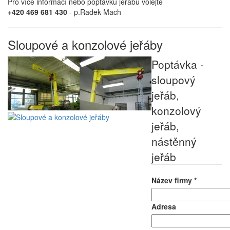
Pro více informací nebo poptávku jeřábu volejte
+420 469 681 430
- p.Radek Mach
Sloupové a konzolové jeřáby
Poptávka -
sloupový
jeřáb,
konzolový
jeřáb,
nástěnný
jeřáb
Název firmy *
Adresa