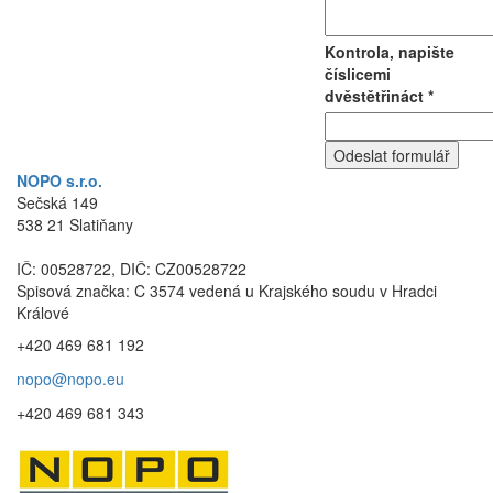
Kontrola, napište
číslicemi
dvěstětřináct *
NOPO s.r.o.
Sečská 149
538 21 Slatiňany
IČ: 00528722, DIČ: CZ00528722
Spisová značka: C 3574 vedená u Krajského soudu v Hradci
Králové
+420 469 681 192
nopo@nopo.eu
+420 469 681 343