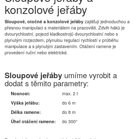
konzolové jeřáby
Sloupové, otočné a konzolové jeřáby
zajišťují jednoduchou a
přesnou manipulaci s materiálem na pracovišti. Zdvih háků je
dvourychlostní, pojezd kladkostrojů dvourychlostní nebo s
plynulým rozjezdem, plynulou regulací rychlostí v průběhu
manipulace a s plynulým zastavením. Otáčení ramene je
provedení ruční nebo elektrické.
umíme vyrobit a
Sloupové jeřáby
dodat s těmito parametry:
Nosnost:
max. 2 t
Výška jeřábu:
do 6 m
Délka ramene:
do 8 m
Úhel otáčení ramene:
do 300°