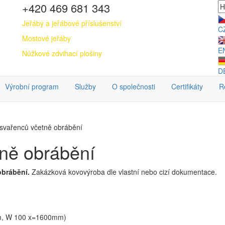
+420 469 681 343
Jeřáby a jeřábové příslušenství
C
Mostové jeřáby
E
Nůžkové zdvihací plošiny
D
Výrobní program
Služby
O společnosti
Certifikáty
R
vařenců včetně obrábění
ně obrábění
brábění.
Zakázková kovovýroba dle vlastní nebo cizí dokumentace.
, W 100 x=1600mm)