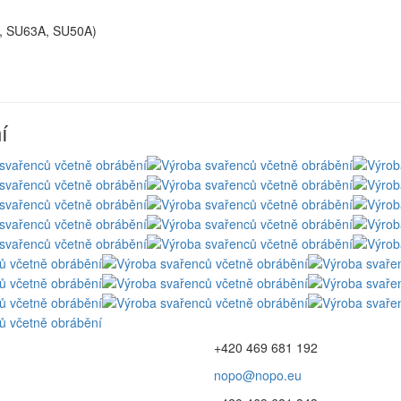
 SU63A, SU50A)
í
+420 469 681 192
nopo@nopo.eu