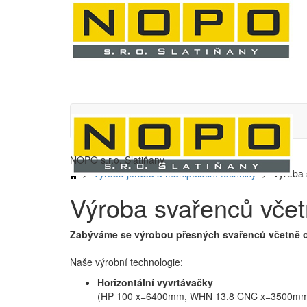
NOPO s.r.o. Slatiňany
>
Výroba jeřábů a manipulační techniky
> Výroba s
Výroba svařenců včet
Zabýváme se výrobou přesných svařenců včetně o
Naše výrobní technologie:
Horizontální vyvrtávačky
(HP 100 x=6400mm, WHN 13.8 CNC x=3500mm