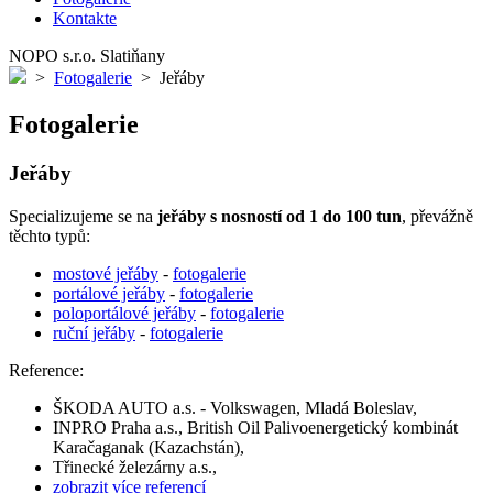
Kontakte
NOPO s.r.o. Slatiňany
>
Fotogalerie
> Jeřáby
Fotogalerie
Jeřáby
Specializujeme se na
jeřáby s nosností od 1 do 100 tun
, převážně
těchto typů:
mostové jeřáby
-
fotogalerie
portálové jeřáby
-
fotogalerie
poloportálové jeřáby
-
fotogalerie
ruční jeřáby
-
fotogalerie
Reference:
ŠKODA AUTO a.s. - Volkswagen, Mladá Boleslav,
INPRO Praha a.s., British Oil Palivoenergetický kombinát
Karačaganak (Kazachstán),
Třinecké železárny a.s.,
zobrazit více referencí