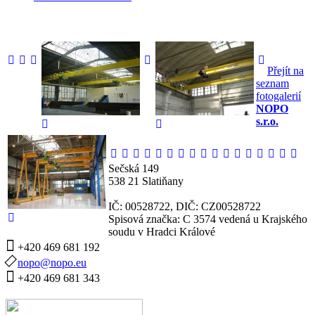
Přejít na
seznam
fotogalerií
NOPO
s.r.o.
Sečská 149
538 21 Slatiňany
IČ: 00528722, DIČ: CZ00528722
Spisová značka: C 3574 vedená u Krajského
soudu v Hradci Králové
+420 469 681 192
nopo@nopo.eu
+420 469 681 343