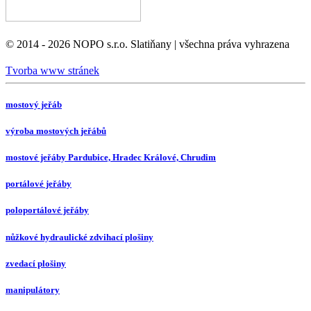
© 2014 - 2026 NOPO s.r.o. Slatiňany | všechna práva vyhrazena
Tvorba www stránek
mostový jeřáb
výroba mostových jeřábů
mostové jeřáby Pardubice, Hradec Králové, Chrudim
portálové jeřáby
poloportálové jeřáby
nůžkové hydraulické zdvihací plošiny
zvedací plošiny
manipulátory